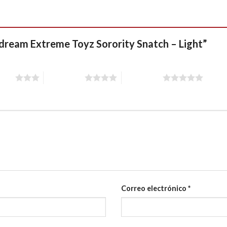
pedream Extreme Toyz Sorority Snatch – Light”
stars
4 of 5 stars
5 of 5 stars
Correo electrónico
*