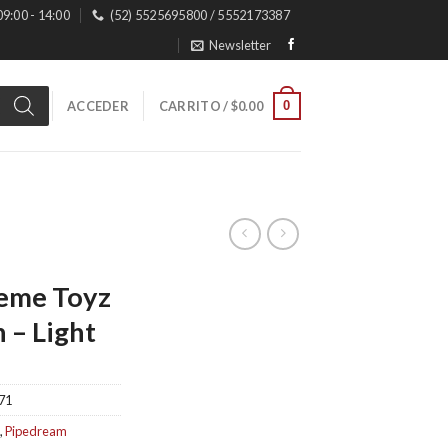
 09:00 - 14:00
(52) 5525695800 / 5552173387
Newsletter
0
ACCEDER
CARRITO /
$
0.00
eme Toyz
 – Light
71
,
Pipedream