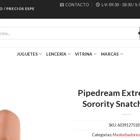
CONTACTO
L-V: 09:30 - 18:30 / S:
PRECIOS ESPECIALES PARA MAYORISTAS
JUGUETES
LENCERÍA
VITRINA
MARCAS
Pipedream Extr
Sorority Snatch
SKU:
6039127518
Categorías:
Masturbadores