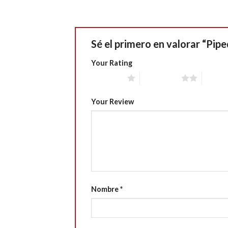
Sé el primero en valorar “Pi
Your Rating
1 of 5 stars
2 of 5 stars
3 of 5 
Your Review
Nombre
*