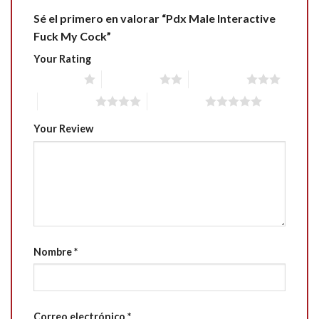
Sé el primero en valorar “Pdx Male Interactive
Fuck My Cock”
Your Rating
1 of 5 stars
2 of 5 stars
3 of 5 stars
4 of 5 stars
5 of 5 stars
Your Review
Nombre
*
Correo electrónico
*