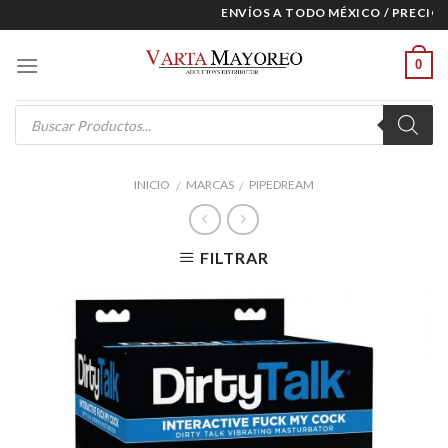
Skip
ENVÍOS A TODO MÉXICO / PRECIOS 
to
content
0
Products
search
INICIO
MARCAS
PIPEDREAM
/
/
FILTRAR