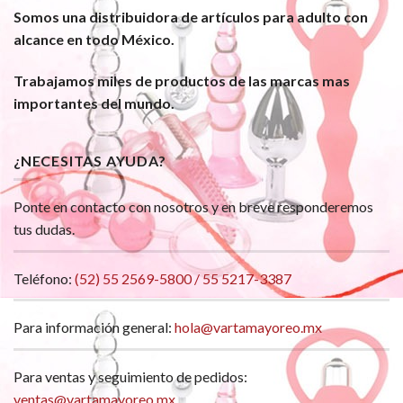
Somos una distribuidora de artículos para adulto con
alcance en todo México.
Trabajamos miles de productos de las marcas mas
importantes del mundo.
¿NECESITAS AYUDA?
Ponte en contacto con nosotros y en breve responderemos
tus dudas.
Teléfono:
(52) 55 2569-5800 / 55 5217-3387
Para información general:
hola@vartamayoreo.mx
Para ventas y seguimiento de pedidos:
ventas@vartamayoreo.mx