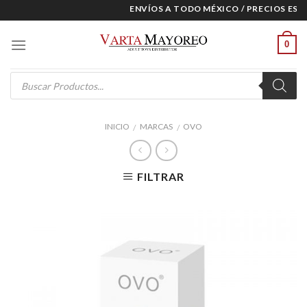
Skip
ENVÍOS A TODO MÉXICO / PRECIOS ESPE
to
content
0
Products
search
INICIO
MARCAS
OVO
/
/
FILTRAR