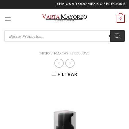
Skip
ENVÍOS A TODO MÉXICO / PRECIOS ESP
to
content
0
Products
search
INICIO
MARCAS
FEEL LOVE
/
/
FILTRAR