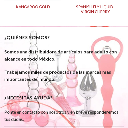
SPANISH FLY LIQUID-
KANGAROO GOLD
VIRGIN CHERRY
¿QUIÉNES SOMOS?
Somos una distribuidora de artículos para adulto con
alcance en todo México.
Trabajamos miles de productos de las marcas mas
importantes del mundo.
¿NECESITAS AYUDA?
Ponte en contacto con nosotros y en breve responderemos
tus dudas.