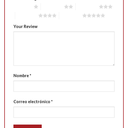
1 of 5 stars
2 of 5 stars
3 of 5 stars
4 of 5 stars
5 of 5 stars
Your Review
Nombre
*
Correo electrónico
*