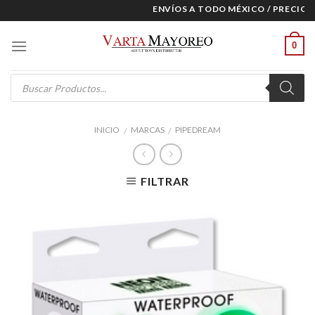
Skip
ENVÍOS A TODO MÉXICO / PRECIOS E
to
content
0
Products
search
INICIO
MARCAS
PIPEDREAM
/
/
FILTRAR