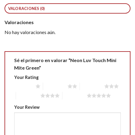
VALORACIONES (0)
Valoraciones
No hay valoraciones aún.
Sé el primero en valorar “Neon Luv Touch Mini
Mite Green”
Your Rating
1 of 5 stars
2 of 5 stars
3 of 5 stars
4 of 5 stars
5 of 5 stars
Your Review