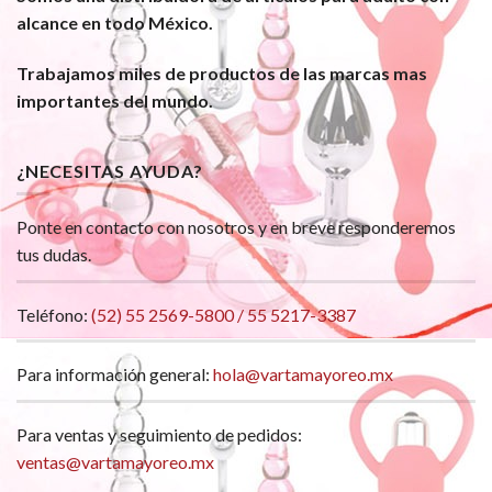
alcance en todo México.
Trabajamos miles de productos de las marcas mas
importantes del mundo.
¿NECESITAS AYUDA?
Ponte en contacto con nosotros y en breve responderemos
tus dudas.
Teléfono:
(52) 55 2569-5800 / 55 5217-3387
Para información general:
hola@vartamayoreo.mx
Para ventas y seguimiento de pedidos:
ventas@vartamayoreo.mx