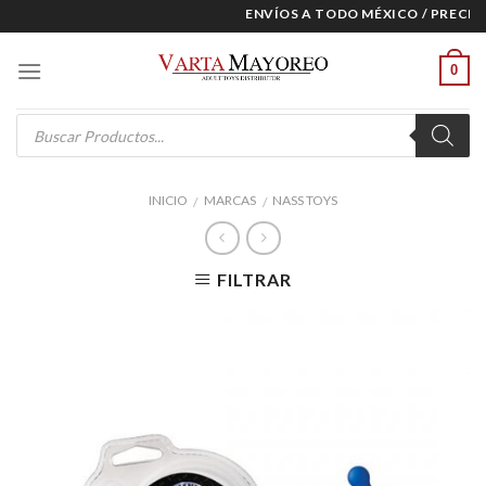
Skip
ENVÍOS A TODO MÉXICO / PRECIOS 
to
content
0
Products
search
INICIO
MARCAS
NASS TOYS
/
/
FILTRAR