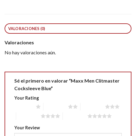
VALORACIONES (0)
Valoraciones
No hay valoraciones aún.
Sé el primero en valorar “Maxx Men Clitmaster
Cocksleeve Blue”
Your Rating
1 of 5 stars
2 of 5 stars
3 of 5 stars
4 of 5 stars
5 of 5 stars
Your Review