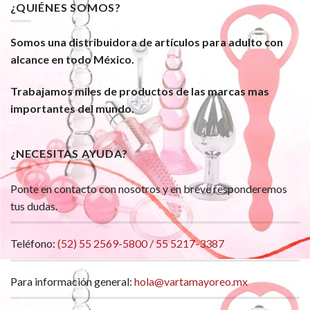
¿QUIÉNES SOMOS?
Somos una distribuidora de artículos para adulto con
alcance en todo México.
Trabajamos miles de productos de las marcas mas
importantes del mundo.
¿NECESITAS AYUDA?
Ponte en contacto con nosotros y en breve responderemos
tus dudas.
Teléfono:
(52) 55 2569-5800 / 55 5217-3387
Para información general:
hola@vartamayoreo.mx