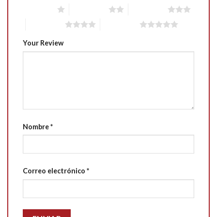
1 of 5 stars
2 of 5 stars
3 of 5 stars
4 of 5 stars
5 of 5 stars
Your Review
Nombre
*
Correo electrónico
*