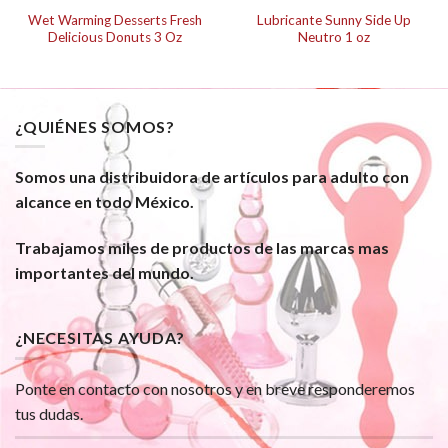
Wet Warming Desserts Fresh
Lubricante Sunny Side Up
Delicious Donuts 3 Oz
Neutro 1 oz
¿QUIÉNES SOMOS?
Somos una distribuidora de artículos para adulto con
alcance en todo México.
Trabajamos miles de productos de las marcas mas
importantes del mundo.
¿NECESITAS AYUDA?
Ponte en contacto con nosotros y en breve responderemos
tus dudas.