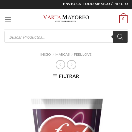
Skip
ENVÍOS A TODO MÉXICO / PRECIOS E
to
content
0
Products
search
INICIO
MARCAS
FEEL LOVE
/
/
FILTRAR