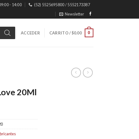
 09:00 - 14:00
(52) 5525695800 / 5552173387
Newsletter
0
ACCEDER
CARRITO /
$
0.00
 Love 20Ml
20
bricantes