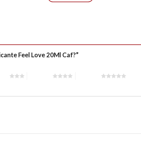
ricante Feel Love 20Ml Caf?”
stars
4 of 5 stars
5 of 5 stars