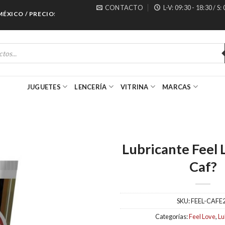
CONTACTO
L-V: 09:30 - 18:30 / S:
ICO / PRECIOS ESPECIALES PARA MAYORISTAS
JUGUETES
LENCERÍA
VITRINA
MARCAS
Lubricante Feel
Caf?
SKU:
FEEL-CAFE
Categorías:
Feel Love
,
Lu