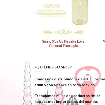
 Desserts Oven
Sunny Side Up Kissable Love
W
e A La Mode 3 Oz
Coconut Pineapple
¿QUIÉNES SOMOS?
Somos una distribuidora de artículos pa
adulto con alcance en todo México.
Trabajamos miles de productos de las
marcas mas importantes del mundo.