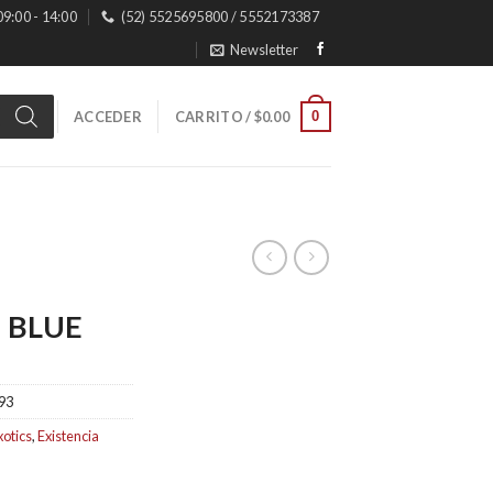
 09:00 - 14:00
(52) 5525695800 / 5552173387
Newsletter
0
ACCEDER
CARRITO /
$
0.00
– BLUE
93
xotics
,
Existencia