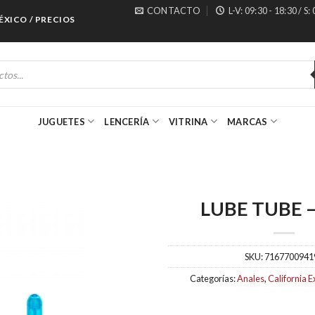
CONTACTO
L-V: 09:30 - 18:30 / S:
O / PRECIOS ESPECIALES PARA MAYORISTAS
JUGUETES
LENCERÍA
VITRINA
MARCAS
LUBE TUBE 
SKU:
7167700941
Categorías:
Anales
,
California E