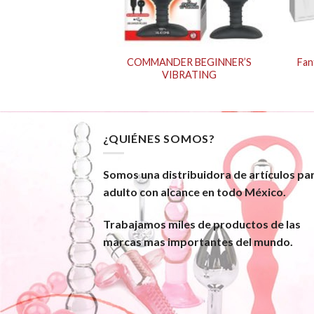
and Remote Beaded
COMMANDER BEGINNER’S
Fan
obe
VIBRATING
¿QUIÉNES SOMOS?
Somos una distribuidora de artículos pa
adulto con alcance en todo México.
Trabajamos miles de productos de las
marcas mas importantes del mundo.