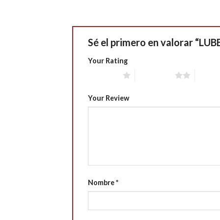
Sé el primero en valorar “LU
Your Rating
1 of 5 stars
2 of 5 stars
3 of 5 
Your Review
Nombre
*