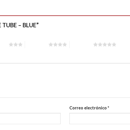
BE TUBE – BLUE”
stars
4 of 5 stars
5 of 5 stars
Correo electrónico
*