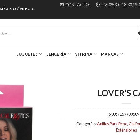
CONTACTO
L-V: 09:30 - 18:30 / S:
ICO / PRECIOS ESPECIALES PARA MAYORISTAS
JUGUETES
LENCERÍA
VITRINA
MARCAS
LOVER’S 
SKU:
7167700509
Categorías:
Anillos Para Pene
,
Califo
Extensiones