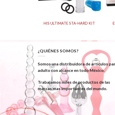
 Dolphin
HIS ULTIMATE STA-HARD KIT
E
¿QUIÉNES SOMOS?
Somos una distribuidora de artículos pa
adulto con alcance en todo México.
Trabajamos miles de productos de las
marcas mas importantes del mundo.