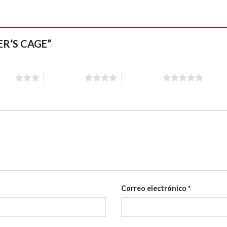
VER’S CAGE”
stars
4 of 5 stars
5 of 5 stars
Correo electrónico
*