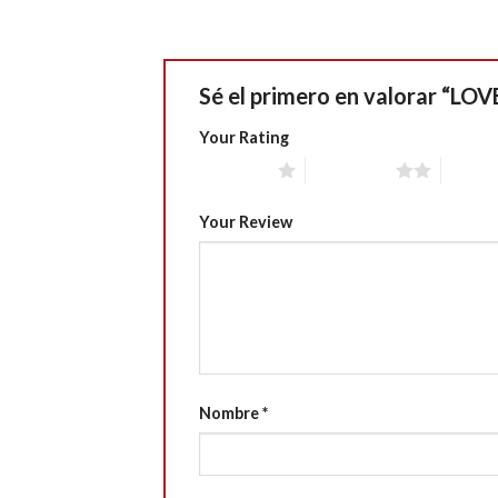
Sé el primero en valorar “LO
Your Rating
1 of 5 stars
2 of 5 stars
3 of 5 
Your Review
Nombre
*