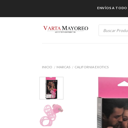
Skip
ENVÍOS A TODO MÉX
to
content
Products
search
INICIO
MARCAS
CALIFORNIA EXOTICS
/
/