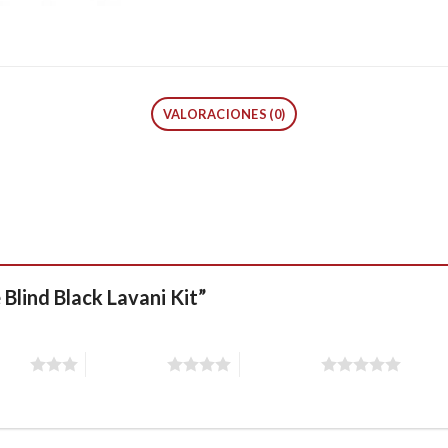
VALORACIONES (0)
 Blind Black Lavani Kit”
stars
4 of 5 stars
5 of 5 stars