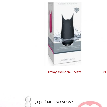
T SPARK
JimmyjaneForm 5 Slate
PO
¿QUIÉNES SOMOS?