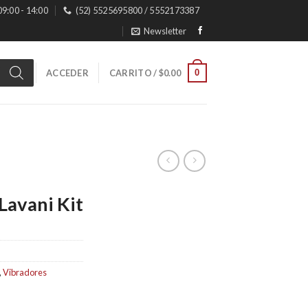
 09:00 - 14:00
(52) 5525695800 / 5552173387
Newsletter
0
ACCEDER
CARRITO /
$
0.00
Lavani Kit
,
Vibradores