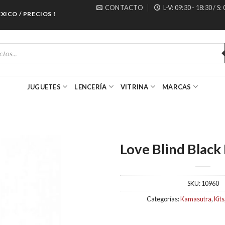
CONTACTO
L-V: 09:30 - 18:30 / S:
 / PRECIOS ESPECIALES PARA MAYORISTAS
JUGUETES
LENCERÍA
VITRINA
MARCAS
Love Blind Black 
SKU:
10960
Categorías:
Kamasutra
,
Kits