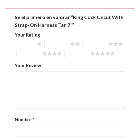
Sé el primero en valorar “King Cock Uncut With
Strap-On Harness Tan 7″”
Your Rating
1 of 5 stars
2 of 5 stars
3 of 5 stars
4 of 5 stars
5 of 5 stars
Your Review
Nombre
*