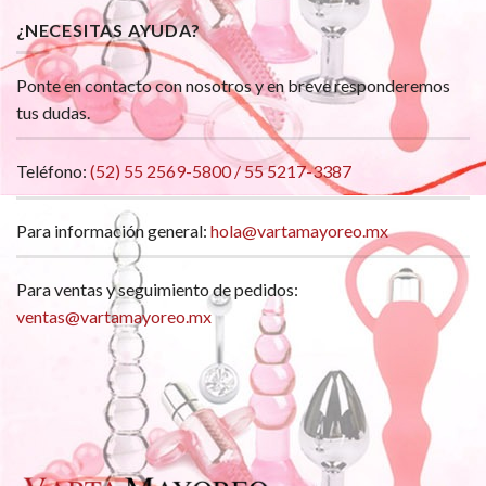
¿NECESITAS AYUDA?
Ponte en contacto con nosotros y en breve responderemos
tus dudas.
Teléfono:
(52) 55 2569-5800 / 55 5217-3387
Para información general:
hola@vartamayoreo.mx
Para ventas y seguimiento de pedidos:
ventas@vartamayoreo.mx