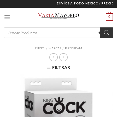
Skip
ENVÍOS A TODO MÉXICO / PRECIOS E
to
content
0
Products
search
INICIO
MARCAS
PIPEDREAM
/
/
FILTRAR