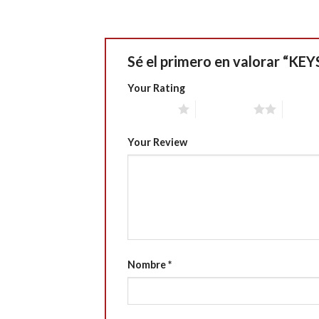
Sé el primero en valorar “K
Your Rating
1 of 5 stars
2 of 5 stars
3 of 5 
Your Review
Nombre
*