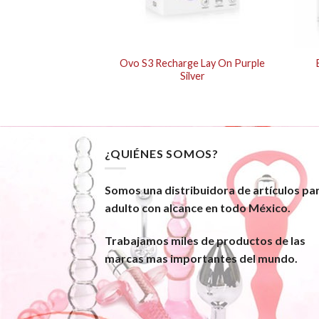
 SPARKLE BLLT-
Ovo S3 Recharge Lay On Purple
NK
Silver
¿QUIÉNES SOMOS?
Somos una distribuidora de artículos pa
adulto con alcance en todo México.
Trabajamos miles de productos de las
marcas mas importantes del mundo.