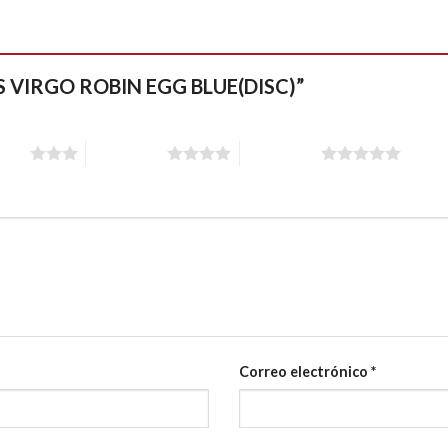
EYS VIRGO ROBIN EGG BLUE(DISC)”
stars
4 of 5 stars
5 of 5 stars
Correo electrónico
*