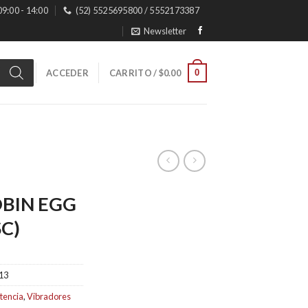
 09:00 - 14:00
(52) 5525695800 / 5552173387
Newsletter
0
ACCEDER
CARRITO /
$
0.00
OBIN EGG
C)
13
tencia
,
Vibradores