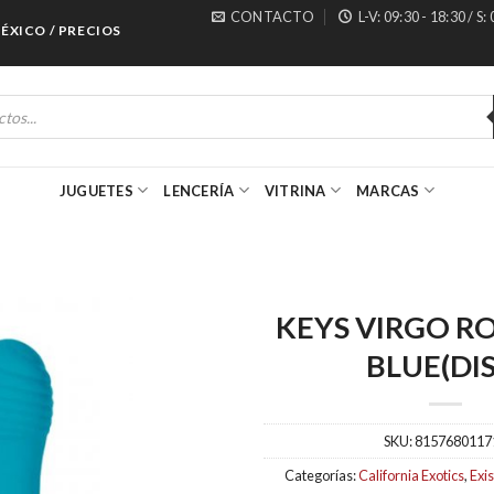
CONTACTO
L-V: 09:30 - 18:30 / S:
CO / PRECIOS ESPECIALES PARA MAYORISTAS
JUGUETES
LENCERÍA
VITRINA
MARCAS
KEYS VIRGO R
BLUE(DIS
SKU:
8157680117
Categorías:
California Exotics
,
Exis