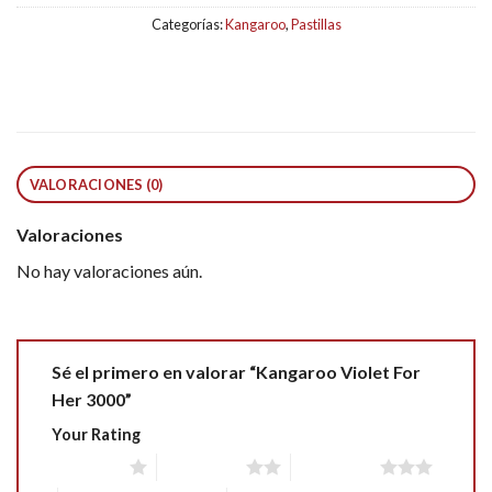
Categorías:
Kangaroo
,
Pastillas
VALORACIONES (0)
Valoraciones
No hay valoraciones aún.
Sé el primero en valorar “Kangaroo Violet For
Her 3000”
Your Rating
1 of 5 stars
2 of 5 stars
3 of 5 stars