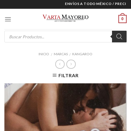
Skip
ENVÍOS A TODO MÉXICO / PRECIOS E
to
content
0
Products
search
INICIO
MARCAS
KANGAROO
/
/
FILTRAR