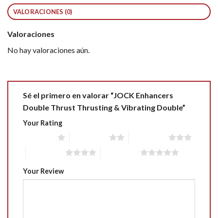
VALORACIONES (0)
Valoraciones
No hay valoraciones aún.
Sé el primero en valorar “JOCK Enhancers
Double Thrust Thrusting & Vibrating Double”
Your Rating
1 of 5 stars
2 of 5 stars
3 of 5 stars
4 of 5 stars
5 of 5 stars
Your Review