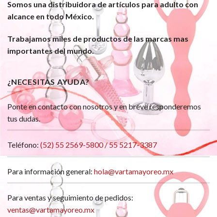
Somos una distribuidora de artículos para adulto con
alcance en todo México.
Trabajamos miles de productos de las marcas mas
importantes del mundo.
¿NECESITAS AYUDA?
Ponte en contacto con nosotros y en breve responderemos
tus dudas.
Teléfono:
(52) 55 2569-5800 / 55 5217-3387
Para información general:
hola@vartamayoreo.mx
Para ventas y seguimiento de pedidos:
ventas@vartamayoreo.mx