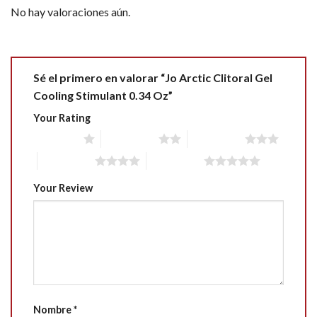
No hay valoraciones aún.
Sé el primero en valorar “Jo Arctic Clitoral Gel
Cooling Stimulant 0.34 Oz”
Your Rating
1 of 5 stars
2 of 5 stars
3 of 5 stars
4 of 5 stars
5 of 5 stars
Your Review
Nombre
*