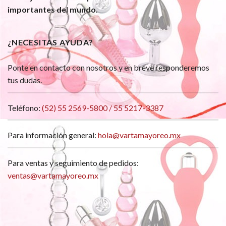
importantes del mundo.
¿NECESITAS AYUDA?
Ponte en contacto con nosotros y en breve responderemos
tus dudas.
Teléfono:
(52) 55 2569-5800 / 55 5217-3387
Para información general:
hola@vartamayoreo.mx
Para ventas y seguimiento de pedidos:
ventas@vartamayoreo.mx