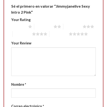
Sé el primero en valorar “Jimmyjanelive Sexy
Intro 2 Pink”
Your Rating
1 of 5 stars
2 of 5 stars
3 of 5 stars
4 of 5 stars
5 of 5 stars
Your Review
Nombre
*
Correo electrónico
*