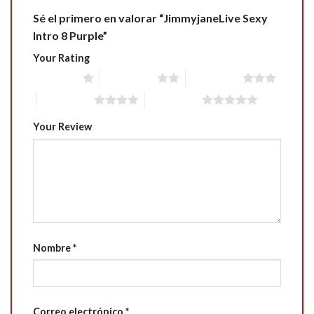
Sé el primero en valorar “JimmyjaneLive Sexy
Intro 8 Purple”
Your Rating
1 of 5 stars
2 of 5 stars
3 of 5 stars
4 of 5 stars
5 of 5 stars
Your Review
Nombre
*
Correo electrónico
*