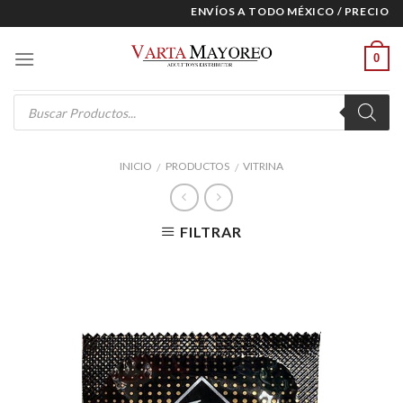
Skip
ENVÍOS A TODO MÉXICO / PRECIOS E
to
content
0
Products
search
INICIO
PRODUCTOS
VITRINA
/
/
FILTRAR