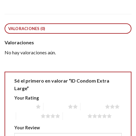
VALORACIONES (0)
Valoraciones
No hay valoraciones aún.
Sé el primero en valorar “ID Condom Extra
Large”
Your Rating
1 of 5 stars
2 of 5 stars
3 of 5 stars
4 of 5 stars
5 of 5 stars
Your Review