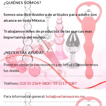
¿QUIÉNES SOMOS?
Somos una distribuidora de artículos para adulto con
alcance en todo México.
Trabajamos miles de productos de las marcas mas
importantes del mundo.
¿NECESITAS AYUDA?
Ponte en contacto con nosotros y en breve responderemos
tus dudas.
Teléfono:
(52) 55 2569-5800 / 55 5217-3387
Para información general:
hola@vartamayoreo.mx