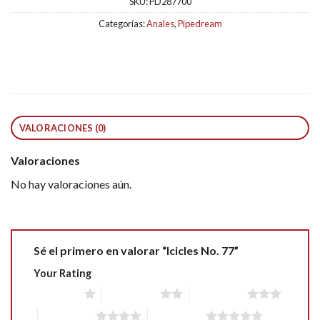
SKU:
PD287700
Categorías:
Anales
,
Pipedream
VALORACIONES (0)
Valoraciones
No hay valoraciones aún.
Sé el primero en valorar “Icicles No. 77”
Your Rating
1 of 5 stars
2 of 5 stars
3 of 5 stars
4 of 5 stars
5 of 5 stars