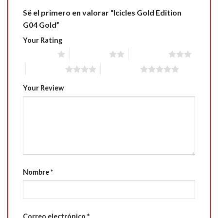
Sé el primero en valorar “Icicles Gold Edition
G04 Gold”
Your Rating
1 of 5 stars
2 of 5 stars
3 of 5 stars
4 of 5 stars
5 of 5 stars
Your Review
Nombre
*
Correo electrónico
*