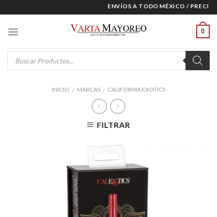
Skip
ENVÍOS A TODO MÉXICO / PRECIOS 
to
content
0
Products
search
INICIO
MARCAS
CALIFORNIA EXOTICS
/
/
FILTRAR