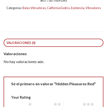
SKU:
716770095343
Categorías:
Balas Vibradoras
,
California Exotics
,
Existencia
,
Vibradores
VALORACIONES (0)
Valoraciones
No hay valoraciones aún.
Sé el primero en valorar “Hidden Pleasures Red”
Your Rating
1 of 5 stars
2 of 5 stars
3 of 5 stars