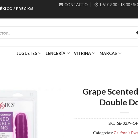
CONTACTO
L-V: 09:30 - 18:30 / S:
CO / PRECIOS ESPECIALES PARA MAYORISTAS
JUGUETES
LENCERÍA
VITRINA
MARCAS
Grape Scented
Double D
SKU:
SE-0279-14
Categorías:
California Exo