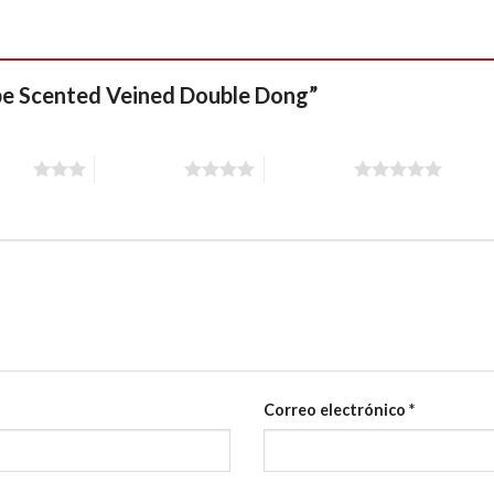
ape Scented Veined Double Dong”
stars
4 of 5 stars
5 of 5 stars
Correo electrónico
*