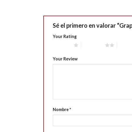
Sé el primero en valorar “Gr
Your Rating
1 of 5 stars
2 of 5 stars
3 of 5 
Your Review
Nombre
*