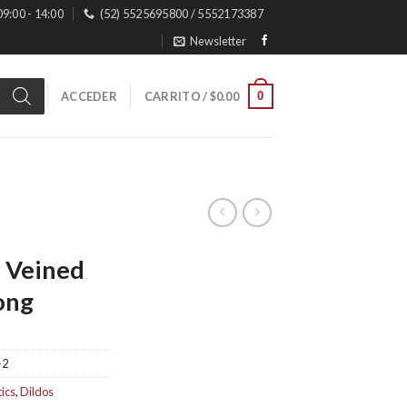
 09:00 - 14:00
(52) 5525695800 / 5552173387
Newsletter
0
ACCEDER
CARRITO /
$
0.00
 Veined
ong
-2
tics
,
Dildos