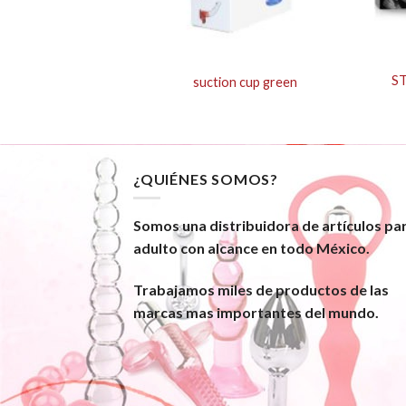
– 7″ Thin Cock With
S
suction cup green
 – Clear
¿QUIÉNES SOMOS?
Somos una distribuidora de artículos pa
adulto con alcance en todo México.
Trabajamos miles de productos de las
marcas mas importantes del mundo.