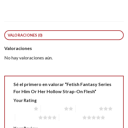
VALORACIONES (0)
Valoraciones
No hay valoraciones aún.
Sé el primero en valorar “Fetish Fantasy Series
For Him Or Her Hollow Strap-On Flesh”
Your Rating
1 of 5 stars
2 of 5 stars
3 of 5 stars
4 of 5 stars
5 of 5 stars