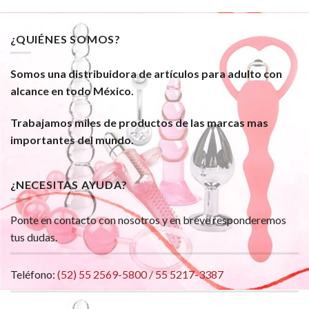
¿QUIÉNES SOMOS?
Somos una distribuidora de artículos para adulto con
alcance en todo México.
Trabajamos miles de productos de las marcas mas
importantes del mundo.
¿NECESITAS AYUDA?
Ponte en contacto con nosotros y en breve responderemos
tus dudas.
Teléfono:
(52) 55 2569-5800 / 55 5217-3387