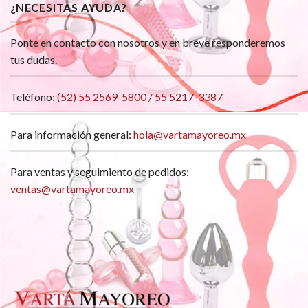
¿NECESITAS AYUDA?
Ponte en contacto con nosotros y en breve responderemos
tus dudas.
Teléfono:
(52) 55 2569-5800 / 55 5217-3387
Para información general:
hola@vartamayoreo.mx
Para ventas y seguimiento de pedidos:
ventas@vartamayoreo.mx