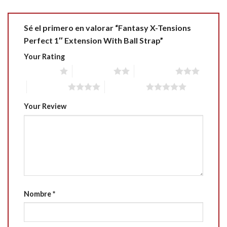
Sé el primero en valorar “Fantasy X-Tensions
Perfect 1″ Extension With Ball Strap”
Your Rating
1 of 5 stars
2 of 5 stars
3 of 5 stars
4 of 5 stars
5 of 5 stars
Your Review
Nombre
*