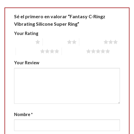
Sé el primero en valorar “Fantasy C-Ringz
Vibrating Silicone Super Ring”
Your Rating
1 of 5 stars
2 of 5 stars
3 of 5 stars
4 of 5 stars
5 of 5 stars
Your Review
Nombre
*