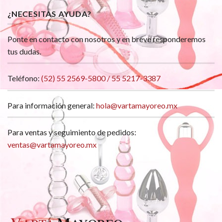
¿NECESITAS AYUDA?
Ponte en contacto con nosotros y en breve responderemos
tus dudas.
Teléfono:
(52) 55 2569-5800 / 55 5217-3387
Para información general:
hola@vartamayoreo.mx
Para ventas y seguimiento de pedidos:
ventas@vartamayoreo.mx