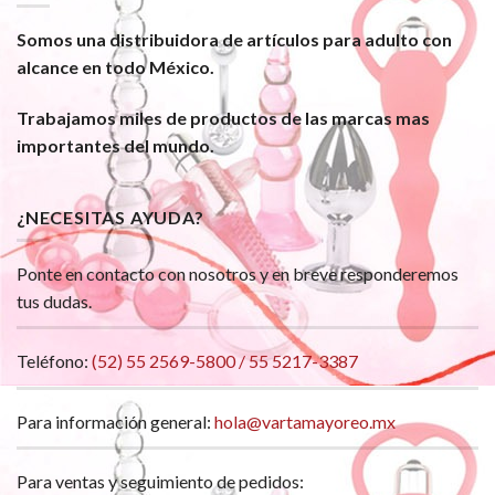
Somos una distribuidora de artículos para adulto con
alcance en todo México.
Trabajamos miles de productos de las marcas mas
importantes del mundo.
¿NECESITAS AYUDA?
Ponte en contacto con nosotros y en breve responderemos
tus dudas.
Teléfono:
(52) 55 2569-5800 / 55 5217-3387
Para información general:
hola@vartamayoreo.mx
Para ventas y seguimiento de pedidos: