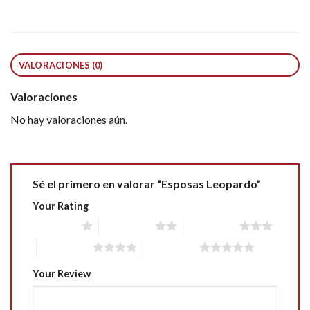
VALORACIONES (0)
Valoraciones
No hay valoraciones aún.
Sé el primero en valorar “Esposas Leopardo”
Your Rating
1 of 5 stars
2 of 5 stars
3 of 5 stars
4 of 5 stars
5 of 5 stars
Your Review