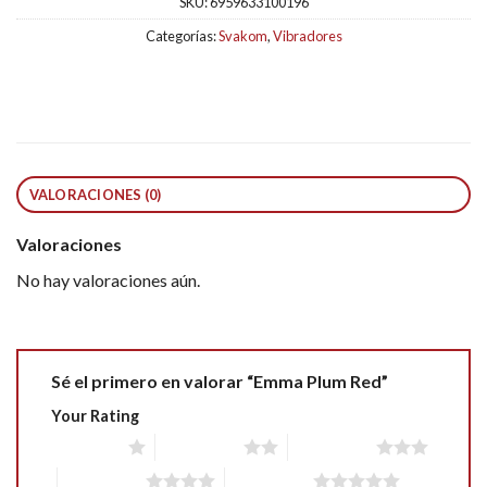
SKU:
6959633100196
Categorías:
Svakom
,
Vibradores
VALORACIONES (0)
Valoraciones
No hay valoraciones aún.
Sé el primero en valorar “Emma Plum Red”
Your Rating
1 of 5 stars
2 of 5 stars
3 of 5 stars
4 of 5 stars
5 of 5 stars