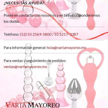
¿NECESITAS AYUDA?
Ponte en contacto con nosotros y en breve responderemos
tus dudas.
Teléfono:
(52) 55 2569-5800 / 55 5217-3387
Para información general:
hola@vartamayoreo.mx
Para ventas y seguimiento de pedidos:
ventas@vartamayoreo.mx