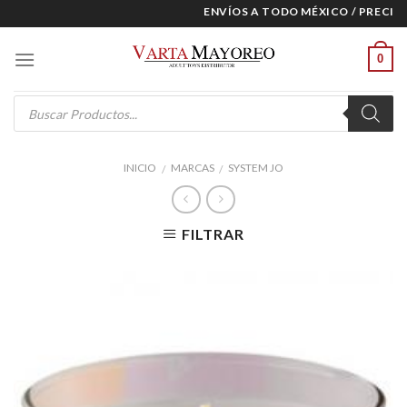
Skip
ENVÍOS A TODO MÉXICO / PRECIOS 
to
content
0
Products
search
INICIO
MARCAS
SYSTEM JO
/
/
FILTRAR