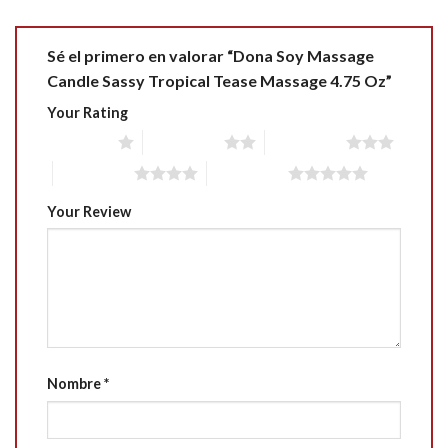
Sé el primero en valorar “Dona Soy Massage
Candle Sassy Tropical Tease Massage 4.75 Oz”
Your Rating
1 of 5 stars
2 of 5 stars
3 of 5 stars
4 of 5 stars
5 of 5 stars
Your Review
Nombre
*