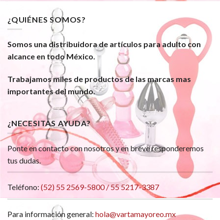
¿QUIÉNES SOMOS?
Somos una distribuidora de artículos para adulto con
alcance en todo México.
Trabajamos miles de productos de las marcas mas
importantes del mundo.
¿NECESITAS AYUDA?
Ponte en contacto con nosotros y en breve responderemos
tus dudas.
Teléfono:
(52) 55 2569-5800 / 55 5217-3387
Para información general:
hola@vartamayoreo.mx