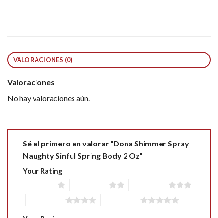
VALORACIONES (0)
Valoraciones
No hay valoraciones aún.
Sé el primero en valorar “Dona Shimmer Spray
Naughty Sinful Spring Body 2 Oz”
Your Rating
1 of 5 stars
2 of 5 stars
3 of 5 stars
4 of 5 stars
5 of 5 stars