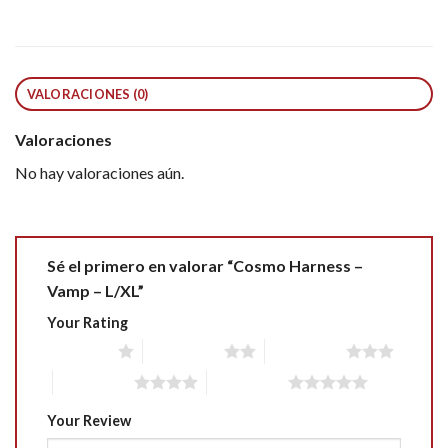
VALORACIONES (0)
Valoraciones
No hay valoraciones aún.
Sé el primero en valorar “Cosmo Harness –
Vamp – L/XL”
Your Rating
1 of 5 stars
2 of 5 stars
3 of 5 stars
4 of 5 stars
5 of 5 stars
Your Review