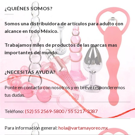
¿QUIÉNES SOMOS?
Somos una distribuidora de artículos para adulto con
alcance en todo México.
Trabajamos miles de productos de las marcas mas
importantes del mundo.
¿NECESITAS AYUDA?
Ponte en contacto con nosotros y en breve responderemos
tus dudas.
Teléfono:
(52) 55 2569-5800 / 55 5217-3387
Para información general:
hola@vartamayoreo.mx