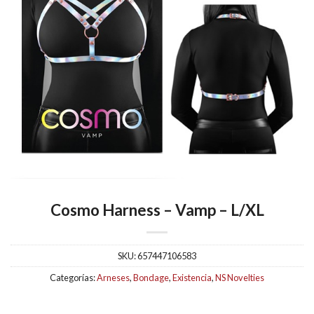
Cosmo Harness – Vamp – L/XL
SKU:
657447106583
Categorías:
Arneses
,
Bondage
,
Existencia
,
NS Novelties