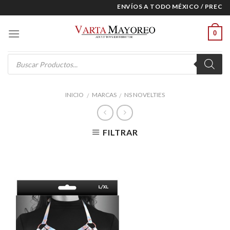
Skip
ENVÍOS A TODO MÉXICO / PRECIOS
to
content
0
Products
search
INICIO
MARCAS
NS NOVELTIES
/
/
FILTRAR