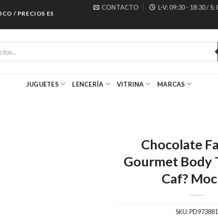
CONTACTO
L-V: 09:30 - 18:30 / S:
 / PRECIOS ESPECIALES PARA MAYORISTAS
JUGUETES
LENCERÍA
VITRINA
MARCAS
Chocolate F
Gourmet Body 
Caf? Moc
SKU:
PD973881