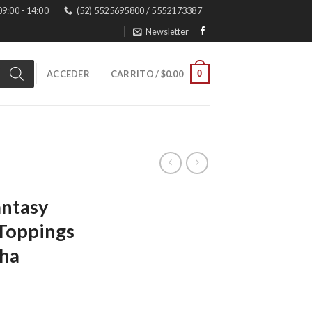
 09:00 - 14:00
(52) 5525695800 / 5552173387
Newsletter
0
ACCEDER
CARRITO /
$
0.00
antasy
Toppings
ha