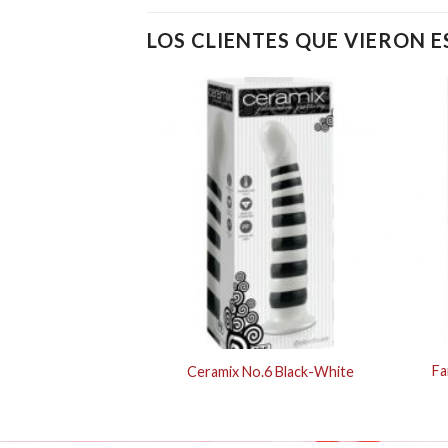
LOS CLIENTES QUE VIERON 
Series Inflatable
Fa
Ceramix No.6 Black-White
apless Strap-On