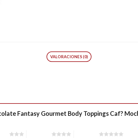
VALORACIONES (0)
hocolate Fantasy Gourmet Body Toppings Caf? Moc
stars
4 of 5 stars
5 of 5 stars