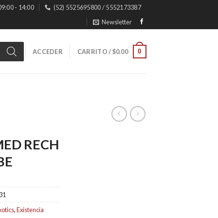
 09:00 - 14:00
(52) 5525695800 / 5552173387
Newsletter
0
ACCEDER
CARRITO /
$
0.00
MED RECH
BE
31
xotics
,
Existencia