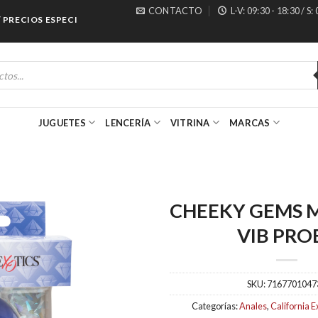
CONTACTO
L-V: 09:30 - 18:30 / S:
RECIOS ESPECIALES PARA MAYORISTAS
JUGUETES
LENCERÍA
VITRINA
MARCAS
CHEEKY GEMS 
VIB PRO
SKU:
7167701047
Categorías:
Anales
,
California E