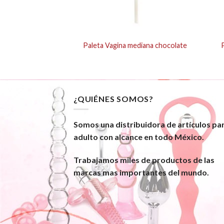
 LIQUID-LEMON
Paleta Vagina mediana chocolate
¿QUIÉNES SOMOS?
Somos una distribuidora de artículos pa
adulto con alcance en todo México.
Trabajamos miles de productos de las
marcas mas importantes del mundo.