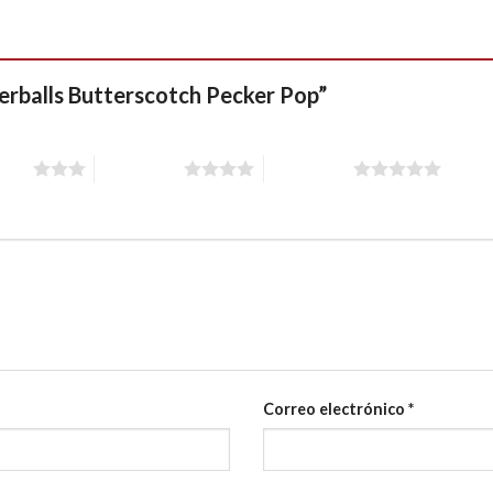
terballs Butterscotch Pecker Pop”
stars
4 of 5 stars
5 of 5 stars
Correo electrónico
*