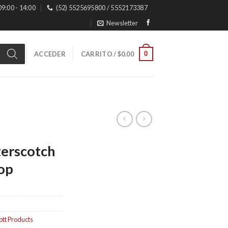
 09:00 - 14:00
(52) 5525695800 / 5552173387
Newsletter
0
ACCEDER
CARRITO /
$
0.00
terscotch
op
ott Products