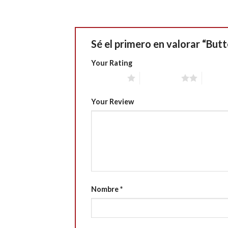
Sé el primero en valorar “But
Your Rating
1 of 5 stars
2 of 5 stars
3 of 5 
Your Review
Nombre
*