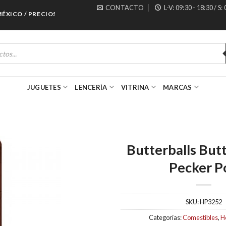
CONTACTO
L-V: 09:30 - 18:30 / S:
CO / PRECIOS ESPECIALES PARA MAYORISTAS
JUGUETES
LENCERÍA
VITRINA
MARCAS
Butterballs But
Pecker P
SKU:
HP3252
Categorías:
Comestibles
,
H