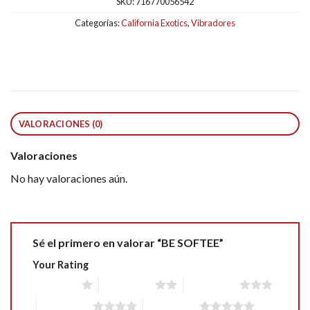
SKU:
716770056542
Categorías:
California Exotics
,
Vibradores
VALORACIONES (0)
Valoraciones
No hay valoraciones aún.
Sé el primero en valorar “BE SOFTEE”
Your Rating
1 of 5 stars
2 of 5 stars
3 of 5 stars
4 of 5 stars
5 of 5 stars