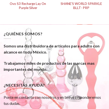
Ovo S3 Recharge Lay On
SHANE’S WORLD SPARKLE
Purple Silver
BLLT- PRP
¿QUIÉNES SOMOS?
Somos una distribuidora de artículos para adulto con
alcance en todo México.
Trabajamos miles de productos de las marcas mas
importantes del mundo.
¿NECESITAS AYUDA?
Ponte en contacto con nosotros y en breve responderemos
tus dudas.