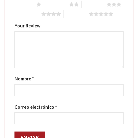
1 of 5 stars
2 of 5 stars
3 of 5 stars
4 of 5 stars
5 of 5 stars
Your Review
Nombre
*
Correo electrónico
*