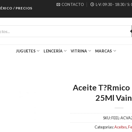
CONTACTO
L-V: 09:30 - 18:30 / S:
CO / PRECIOS ESPECIALES PARA MAYORISTAS
JUGUETES
LENCERÍA
VITRINA
MARCAS
Aceite T?Rmico 
25Ml Vaini
SKU:
FEEL-ACVA
Categorías:
Aceites
,
Fe