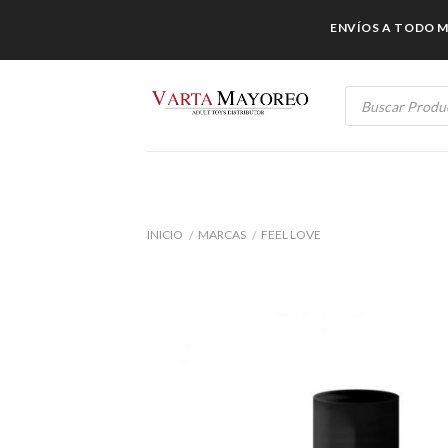
Skip
ENVÍOS A TODO MÉXI
to
content
Products
search
INICIO
MARCAS
FEEL LOVE
/
/