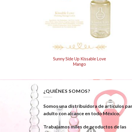
ssable Love Fruits
Sunny Side Up Kissable Love
ssion
Mango
¿QUIÉNES SOMOS?
Somos una distribuidora de artículos pa
adulto con alcance en todo México.
Trabajamos miles de productos de las