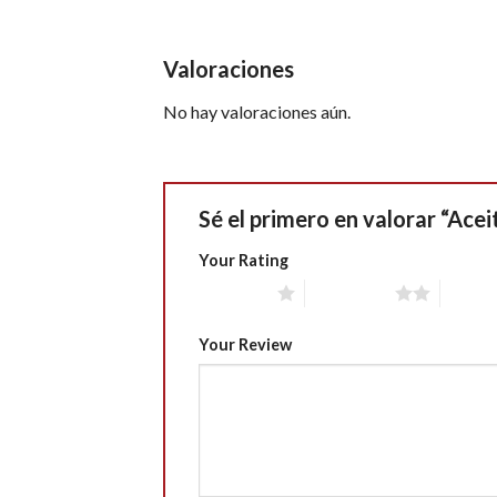
Valoraciones
No hay valoraciones aún.
Sé el primero en valorar “Ace
Your Rating
1 of 5 stars
2 of 5 stars
3 of 5 
Your Review