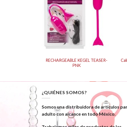
RECHARGEABLE KEGEL TEASER-
Cal
e White Chrome
PNK
¿QUIÉNES SOMOS?
Somos una distribuidora de artículos pa
adulto con alcance en todo México.
Trabajamos miles de productos de las