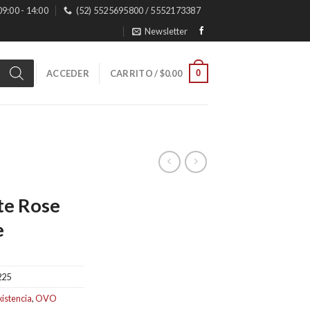
 09:00 - 14:00
(52) 5525695800 / 5552173387
Newsletter
0
ACCEDER
CARRITO /
$
0.00
e Rose
e
225
xistencia
,
OVO