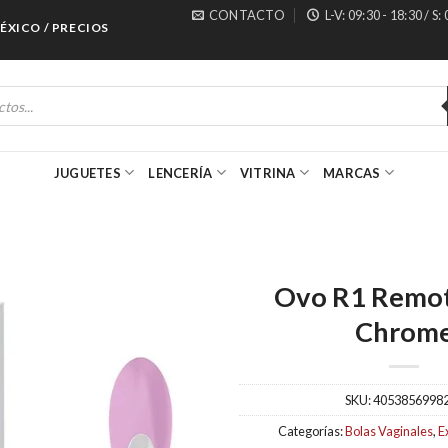
CONTACTO
L-V: 09:30 - 18:30 / S:
CO / PRECIOS ESPECIALES PARA MAYORISTAS
JUGUETES
LENCERÍA
VITRINA
MARCAS
Ovo R1 Remot
Chrom
SKU:
4053856998
Categorías:
Bolas Vaginales
,
E