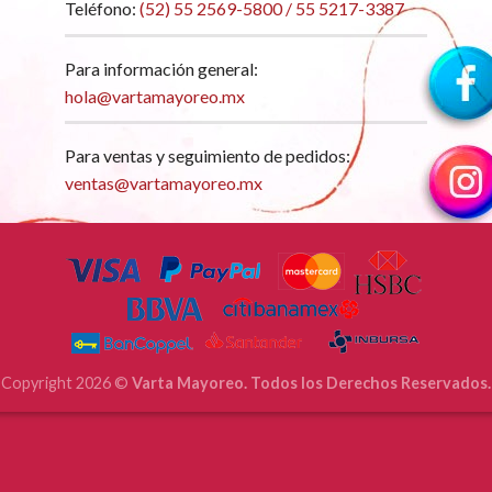
Teléfono:
(52) 55 2569-5800 / 55 5217-3387
Para información general:
hola@vartamayoreo.mx
Para ventas y seguimiento de pedidos:
ventas@vartamayoreo.mx
Copyright 2026 ©
Varta Mayoreo. Todos los Derechos Reservados.