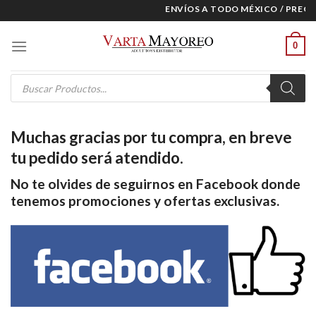
Skip
ENVÍOS A TODO MÉXICO / PRECIO
to
content
0
Products
search
Muchas gracias por tu compra, en breve
tu pedido será atendido.
No te olvides de seguirnos en Facebook donde
tenemos promociones y ofertas exclusivas.