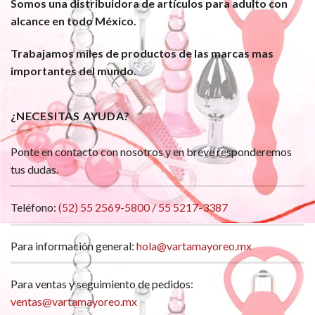
Somos una distribuidora de artículos para adulto con
alcance en todo México.
Trabajamos miles de productos de las marcas mas
importantes del mundo.
¿NECESITAS AYUDA?
Ponte en contacto con nosotros y en breve responderemos
tus dudas.
Teléfono:
(52) 55 2569-5800 / 55 5217-3387
Para información general:
hola@vartamayoreo.mx
Para ventas y seguimiento de pedidos:
ventas@vartamayoreo.mx