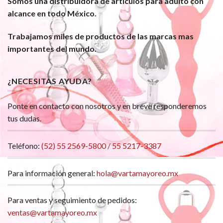
Somos una distribuidora de artículos para adulto con
alcance en todo México.
Trabajamos miles de productos de las marcas mas
importantes del mundo.
¿NECESITAS AYUDA?
Ponte en contacto con nosotros y en breve responderemos
tus dudas.
Teléfono:
(52) 55 2569-5800 / 55 5217-3387
Para información general:
hola@vartamayoreo.mx
Para ventas y seguimiento de pedidos:
ventas@vartamayoreo.mx