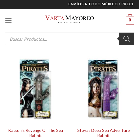
Skip
ENVÍOS A TODO MÉXICO / PRECIOS 
to
content
0
Products
search
Katsunis Revenge Of The Sea
Stoyas Deep Sea Adventure
Rabbit
Rabbit