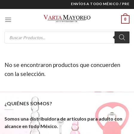
Skip
ENVÍOS A TODO MÉXICO / PRECI
to
content
0
Products
search
No se encontraron productos que concuerden
con la selección.
¿QUIÉNES SOMOS?
Somos una distribuidora de artículos para adulto con
alcance en todo México.