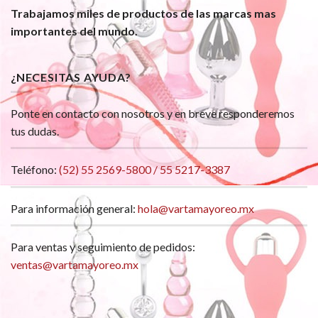
Trabajamos miles de productos de las marcas mas
importantes del mundo.
¿NECESITAS AYUDA?
Ponte en contacto con nosotros y en breve responderemos
tus dudas.
Teléfono:
(52) 55 2569-5800 / 55 5217-3387
Para información general:
hola@vartamayoreo.mx
Para ventas y seguimiento de pedidos:
ventas@vartamayoreo.mx