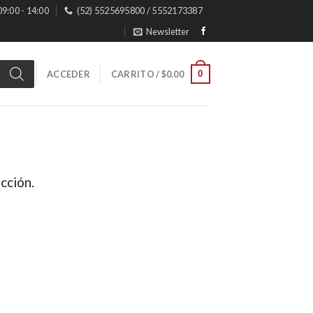
 09:00 - 14:00
(52) 5525695800 / 5552173387
Newsletter
0
ACCEDER
CARRITO /
$
0.00
cción.