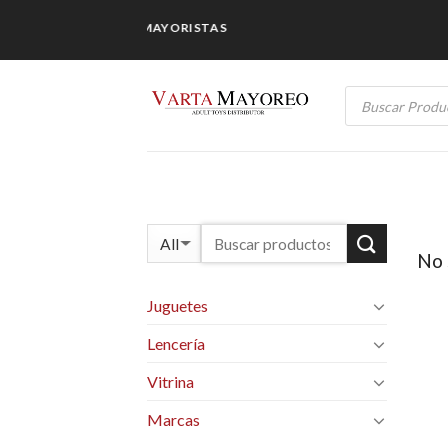
Skip
OS ESPECIALES PARA MAYORISTAS
to
content
Products
search
No 
Juguetes
Lencería
Vitrina
Marcas