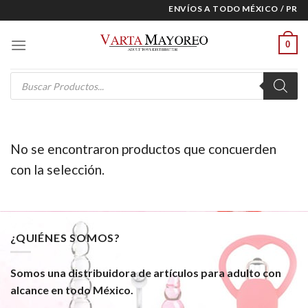
Skip
ENVÍOS A TODO MÉXICO / PREC
to
content
0
Products
search
No se encontraron productos que concuerden
con la selección.
¿QUIÉNES SOMOS?
Somos una distribuidora de artículos para adulto con
alcance en todo México.