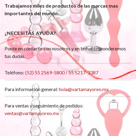
Trabajamos miles de productos de las marcas mas
importantes del mundo.
¿NECESITAS AYUDA?
Ponte en contacto con nosotros y en breve responderemos
tus dudas.
Teléfono:
(52) 55 2569-5800 / 55 5217-3387
Para información general:
hola@vartamayoreo.mx
Para ventas y seguimiento de pedidos:
ventas@vartamayoreo.mx