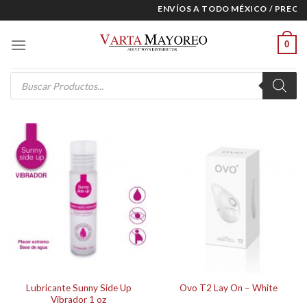
Skip
ENVÍOS A TODO MÉXICO / PRECIOS
to
content
0
Products
search
Lubricante Sunny Side Up
Ovo T2 Lay On – White
Vibrador 1 oz