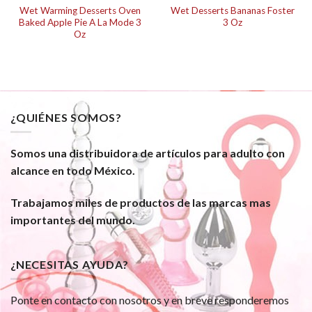
Wet Warming Desserts Oven
Wet Desserts Bananas Foster
Baked Apple Pie A La Mode 3
3 Oz
Oz
¿QUIÉNES SOMOS?
Somos una distribuidora de artículos para adulto con
alcance en todo México.
Trabajamos miles de productos de las marcas mas
importantes del mundo.
¿NECESITAS AYUDA?
Ponte en contacto con nosotros y en breve responderemos