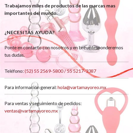
Trabajamos miles de productos de las marcas mas
importantes del mundo.
¿NECESITAS AYUDA?
Ponte en contacto con nosotros y en breve responderemos
tus dudas.
Teléfono:
(52) 55 2569-5800 / 55 5217-3387
Para información general:
hola@vartamayoreo.mx
Para ventas y seguimiento de pedidos:
ventas@vartamayoreo.mx