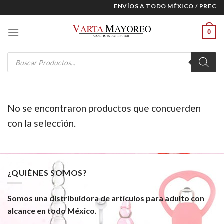
Skip
ENVÍOS A TODO MÉXICO / PRECIO
to
content
0
Products
search
No se encontraron productos que concuerden
con la selección.
¿QUIÉNES SOMOS?
Somos una distribuidora de artículos para adulto con
alcance en todo México.