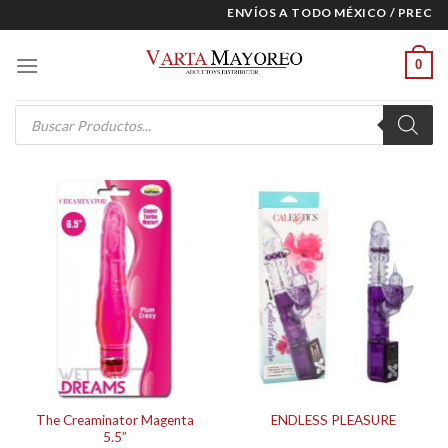
Skip
ENVÍOS A TODO MÉXICO / PRECIOS
to
content
0
Products
search
The Creaminator Magenta
ENDLESS PLEASURE
5.5”