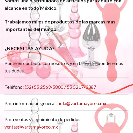
Somos una distribuidora de artículos para adulto con
alcance en todo México.
Trabajamos miles de productos de las marcas mas
importantes del mundo.
¿NECESITAS AYUDA?
Ponte en contacto con nosotros y en breve responderemos
tus dudas.
Teléfono:
(52) 55 2569-5800 / 55 5217-3387
Para información general:
hola@vartamayoreo.mx
Para ventas y seguimiento de pedidos:
ventas@vartamayoreo.mx