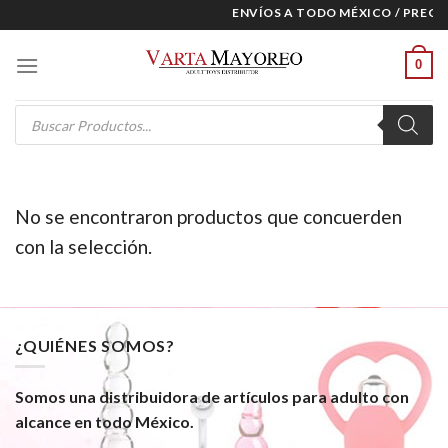
Skip
ENVÍOS A TODO MÉXICO / PRECIO
to
content
0
Products
search
No se encontraron productos que concuerden
con la selección.
¿QUIÉNES SOMOS?
Somos una distribuidora de artículos para adulto con
alcance en todo México.