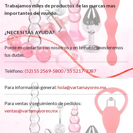
Trabajamos miles de productos de las marcas mas
importantes del mundo.
¿NECESITAS AYUDA?
Ponte en contacto con nosotros y en breve responderemos
tus dudas.
Teléfono:
(52) 55 2569-5800 / 55 5217-3387
Para información general:
hola@vartamayoreo.mx
Para ventas y seguimiento de pedidos:
ventas@vartamayoreo.mx