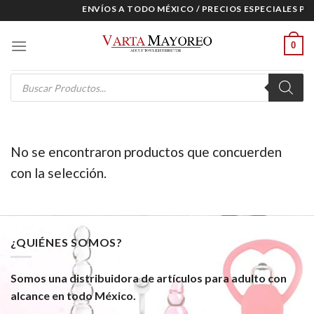
Skip
ENVÍOS A TODO MÉXICO / PRECIOS ESPECIALES PA
to
content
0
Products
search
No se encontraron productos que concuerden
con la selección.
¿QUIÉNES SOMOS?
Somos una distribuidora de artículos para adulto con
alcance en todo México.