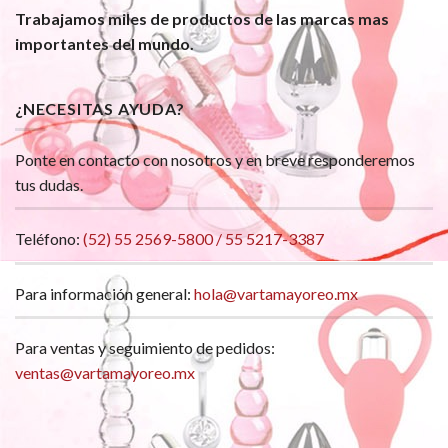
Trabajamos miles de productos de las marcas mas
importantes del mundo.
¿NECESITAS AYUDA?
Ponte en contacto con nosotros y en breve responderemos
tus dudas.
Teléfono:
(52) 55 2569-5800 / 55 5217-3387
Para información general:
hola@vartamayoreo.mx
Para ventas y seguimiento de pedidos:
ventas@vartamayoreo.mx