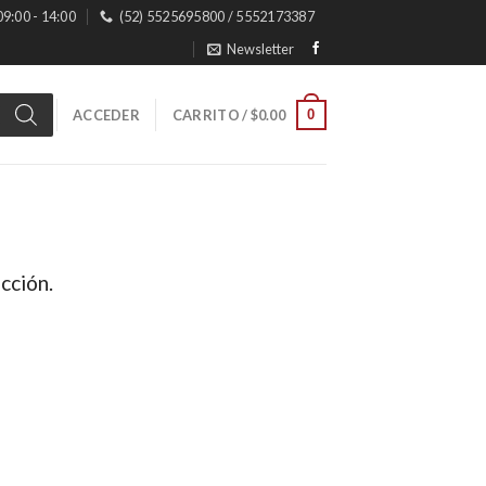
 09:00 - 14:00
(52) 5525695800 / 5552173387
Newsletter
0
ACCEDER
CARRITO /
$
0.00
cción.