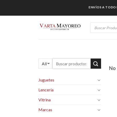
Skip
ENVÍOS A TODO M
to
content
Products
search
No 
Juguetes
Lencería
Vitrina
Marcas