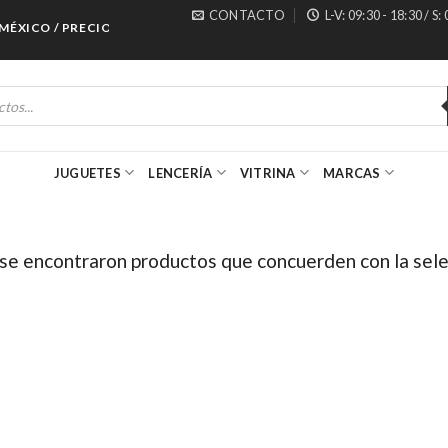
CONTACTO
L-V: 09:30 - 18:30 / S:
ÉXICO / PRECIOS ESPECIALES PARA MAYORISTAS
JUGUETES
LENCERÍA
VITRINA
MARCAS
se encontraron productos que concuerden con la sele