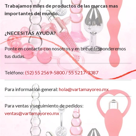
Trabajamos miles de productos de las marcas mas
importantes del mundo.
¿NECESITAS AYUDA?
Ponte en contacto con nosotros y en breve responderemos
tus dudas.
Teléfono:
(52) 55 2569-5800 / 55 5217-3387
Para información general:
hola@vartamayoreo.mx
Para ventas y seguimiento de pedidos:
ventas@vartamayoreo.mx