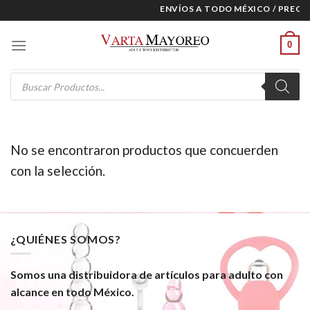
Skip
ENVÍOS A TODO MÉXICO / PRECIO
to
content
0
Products
search
No se encontraron productos que concuerden
con la selección.
¿QUIÉNES SOMOS?
Somos una distribuidora de artículos para adulto con
alcance en todo México.